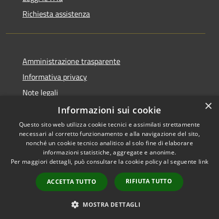
Richiesta assistenza
Amministrazione trasparente
Informativa privacy
Note legali
×
Dichiarazione di accessibilità
Informazioni sui cookie
Questo sito web utilizza cookie tecnici e assimilati strettamente
necessari al corretto funzionamento e alla navigazione del sito,
nonché un cookie tecnico analitico al solo fine di elaborare
informazioni statistiche, aggregate e anonime.
RSS
Copyright © 2026 • Comune di
Per maggiori dettagli, può consultare la cookie policy al seguente
link
Accessibilità
Castiglione del Lago • Powered
Privacy
Municipium
Accesso
by
•
RIFIUTA TUTTO
ACCETTA TUTTO
Cookie
redazione
Mappa del sito
MOSTRA DETTAGLI