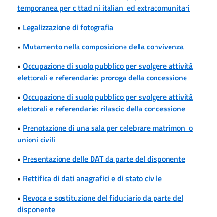
temporanea per cittadini italiani ed extracomunitari
•
Legalizzazione di fotografia
•
Mutamento nella composizione della convivenza
•
Occupazione di suolo pubblico per svolgere attività
elettorali e referendarie: proroga della concessione
•
Occupazione di suolo pubblico per svolgere attività
elettorali e referendarie: rilascio della concessione
•
Prenotazione di una sala per celebrare matrimoni o
unioni civili
•
Presentazione delle DAT da parte del disponente
•
Rettifica di dati anagrafici e di stato civile
•
Revoca e sostituzione del fiduciario da parte del
disponente