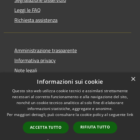
Segnalazione disservizio
Leggi le FAQ
Richiesta assistenza
Amministrazione trasparente
Informativa privacy
Note legali
×
Dichiarazione di accessibilità
Informazioni sui cookie
Questo sito web utilizza cookie tecnici e assimilati strettamente
necessari al corretto funzionamento e alla navigazione del sito,
nonché un cookie tecnico analitico al solo fine di elaborare
informazioni statistiche, aggregate e anonime.
RSS
Copyright © 2026 • Comune di
Per maggiori dettagli, può consultare la cookie policy al seguente
link
Accessibilità
Castiglione del Lago • Powered
Privacy
Municipium
Accesso
by
•
RIFIUTA TUTTO
ACCETTA TUTTO
Cookie
redazione