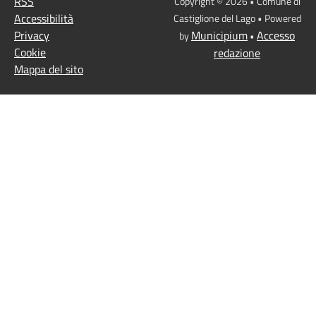
RSS
Copyright © 2026 • Comune di
Accessibilità
Castiglione del Lago • Powered
Privacy
Municipium
Accesso
by
•
Cookie
redazione
Mappa del sito