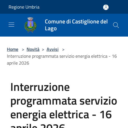
Salta al contenuto principale
Regione Umbria
Comune di Castiglione del
Lago
Home
>
Novità
>
Avvisi
>
Interruzione programmata servizio energia elettrica - 16
aprile 2026
Interruzione
programmata servizio
energia elettrica - 16
aprile 2026