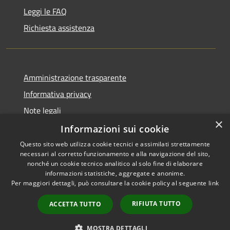
Leggi le FAQ
Richiesta assistenza
Amministrazione trasparente
Informativa privacy
Note legali
×
Dichiarazione di accessibilità
Informazioni sui cookie
Questo sito web utilizza cookie tecnici e assimilati strettamente
necessari al corretto funzionamento e alla navigazione del sito,
nonché un cookie tecnico analitico al solo fine di elaborare
informazioni statistiche, aggregate e anonime.
RSS
Copyright © 2026 • Comune di
Per maggiori dettagli, può consultare la cookie policy al seguente
link
Accessibilità
Castiglione del Lago • Powered
Privacy
Municipium
Accesso
by
•
RIFIUTA TUTTO
ACCETTA TUTTO
Cookie
redazione
Mappa del sito
MOSTRA DETTAGLI