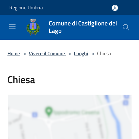
Salta al contenuto principale
Regione Umbria
Comune di Castiglione del
Lago
Home
>
Vivere il Comune
>
Luoghi
>
Chiesa
Chiesa