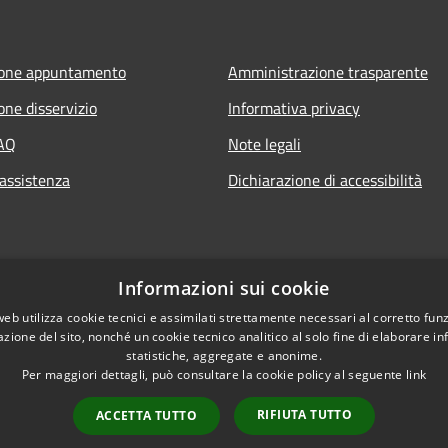
ione appuntamento
Amministrazione trasparente
one disservizio
Informativa privacy
FAQ
Note legali
 assistenza
Dichiarazione di accessibilità
Informazioni sui cookie
web utilizza cookie tecnici e assimilati strettamente necessari al corretto fu
azione del sito, nonché un cookie tecnico analitico al solo fine di elaborare i
statistiche, aggregate e anonime.
Per maggiori dettagli, può consultare la cookie policy al seguente
link
RIFIUTA TUTTO
ACCETTA TUTTO
l sito
Copyright © 2026 • Comune di