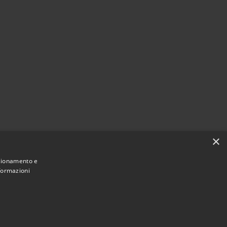
×
nzionamento e
nformazioni
Municipium
Accesso
 Castiglione del Lago • Powered by
•