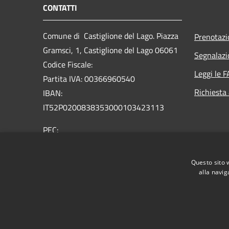
CONTATTI
Comune di Castiglione del Lago. Piazza
Prenotaz
Gramsci, 1, Castiglione del Lago 06061
Segnalazi
Codice Fiscale:
Leggi le 
Partita IVA: 00366960540
Richiesta
IBAN:
IT52P0200838353000103423113
PEC:
comune.castiglionedellago@postacert.umbria.it
Centralino Unico: +39 075 96581
Questo sito 
alla navig
RSS
Accessibilità
Privacy
Cookie
Mappa de