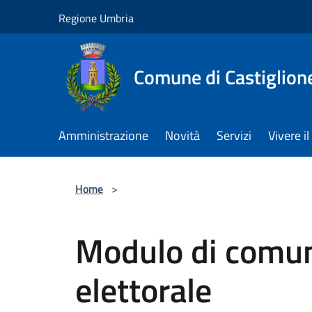
Salta al contenuto principale
Regione Umbria
Comune di Castiglion
Amministrazione
Novità
Servizi
Vivere 
Home
>
Modulo di comun
elettorale