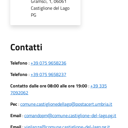
Gramsci, 1, 06061
Castiglione del Lago
PG
Utili
Contatti
Telefono
:
+39 075 9658236
Telefono
:
+39 075 9658237
Contatto dalle ore 08:00 alle ore 19:00
:
+39 335
7092062
Pec
:
comune.castiglionedellago@postacert.umbria.it
Email
:
comandopm@comune.castiglione-del-lago.pg.it
Email
:
vigilanza@comune.castiglione-del-lago.pg.it