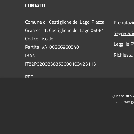
CONTATTI
Comune di Castiglione del Lago. Piazza
Prenotaz
Gramsci, 1, Castiglione del Lago 06061
Segnalazi
Codice Fiscale:
Leggi le 
Partita IVA: 00366960540
Richiesta
IBAN:
IT52P0200838353000103423113
PEC:
comune.castiglionedellago@postacert.umbria.it
Centralino Unico: +39 075 96581
Questo sito 
alla navig
RSS
Accessibilità
Privacy
Cookie
Mappa de