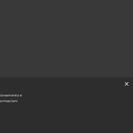
×
nzionamento e
nformazioni
Municipium
Accesso
 Castiglione del Lago • Powered by
•