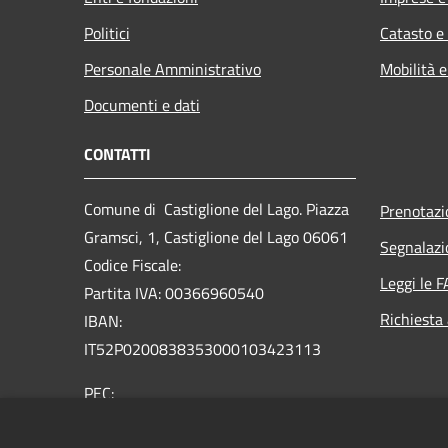
Politici
Catasto e
Personale Amministrativo
Mobilità e
Documenti e dati
CONTATTI
Comune di Castiglione del Lago. Piazza
Prenotaz
Gramsci, 1, Castiglione del Lago 06061
Segnalazi
Codice Fiscale:
Leggi le 
Partita IVA: 00366960540
Richiesta
IBAN:
IT52P0200838353000103423113
PEC:
comune.castiglionedellago@postacert.umbria.it