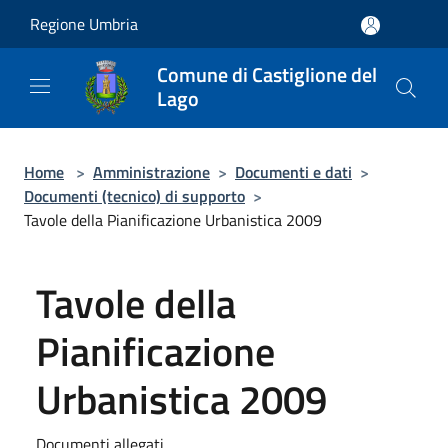
Salta al contenuto principale
Regione Umbria
Comune di Castiglione del
Lago
Home
>
Amministrazione
>
Documenti e dati
>
Documenti (tecnico) di supporto
>
Tavole della Pianificazione Urbanistica 2009
Tavole della
Pianificazione
Urbanistica 2009
Documenti allegati