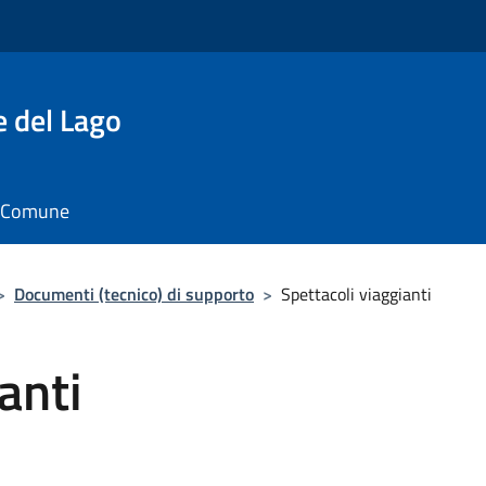
e del Lago
il Comune
>
Documenti (tecnico) di supporto
>
Spettacoli viaggianti
anti