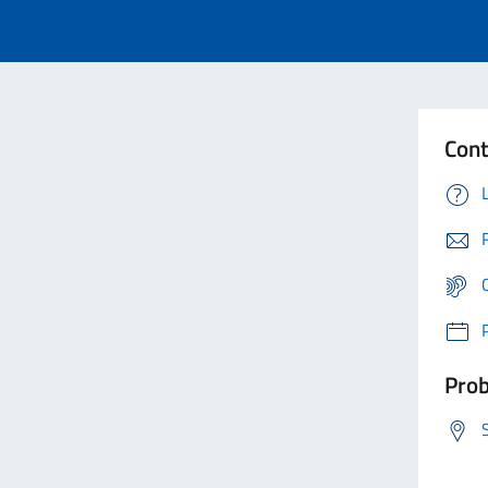
Cont
Prob