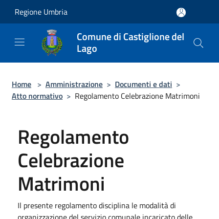
Salta al contenuto principale
Regione Umbria
Comune di Castiglione del
Lago
Home
>
Amministrazione
>
Documenti e dati
>
Atto normativo
>
Regolamento Celebrazione Matrimoni
Regolamento
Celebrazione
Matrimoni
Il presente regolamento disciplina le modalità di
organizzazione del servizio comunale incaricato delle