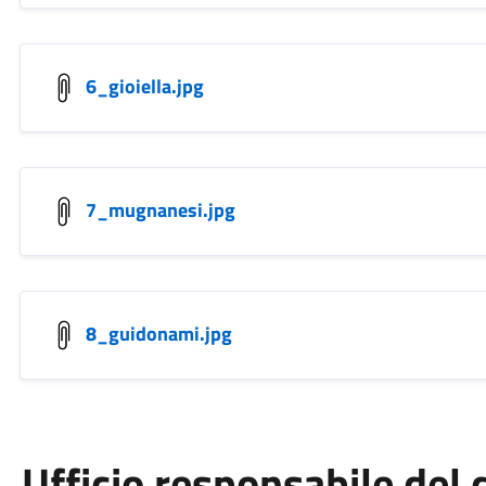
6_gioiella.jpg
7_mugnanesi.jpg
8_guidonami.jpg
Ufficio responsabile de