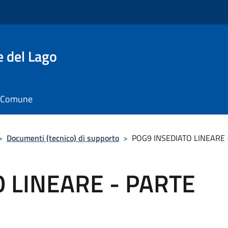
e del Lago
il Comune
>
Documenti (tecnico) di supporto
>
POG9 INSEDIATO LINEARE 
 LINEARE - PARTE