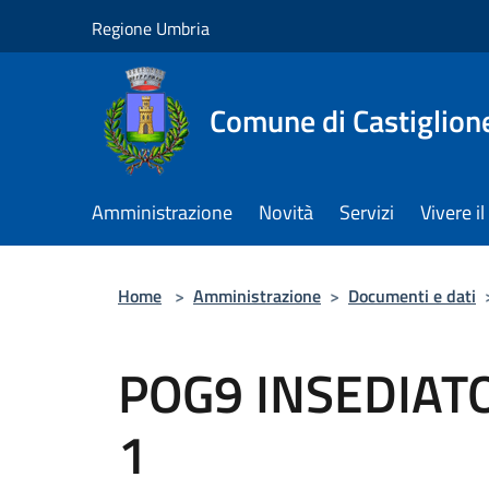
Salta al contenuto principale
Regione Umbria
Comune di Castiglion
Amministrazione
Novità
Servizi
Vivere 
Home
>
Amministrazione
>
Documenti e dati
POG9 INSEDIATO
1